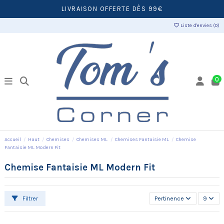
LIVRAISON OFFERTE DÈS 99€
Liste d'envies (
0
)
0
Accueil
Haut
Chemises
Chemises ML
Chemises Fantaisie ML
Chemise
Fantaisie ML Modern Fit
Chemise Fantaisie ML Modern Fit
Filtrer
Pertinence
9