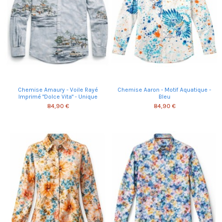
Chemise Amaury - Voile Rayé
Chemise Aaron - Motif Aquatique -
Imprimé "Dolce Vita" - Unique
Bleu
84,90 €
84,90 €